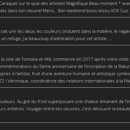
quet sur le quai des artistes! Magnifique Beau moment * aventu
mets dans ton oeuvre! Merci… Bon weekend bisou bisou XOX Suzi
kil sait unir les deux, les couleurs ondulent dans la matière, le re
un refuge, j'ai beaucoup d'admiration pour cet artiste ....
de la soie de Tomioka et AKIL commence en 2017 après votre visite 
ommémorations du 5ème anniversaire de l'inscription de la filatur
res à l'artiste, fruit d'une aventure humaine et artistique symbo
 ! Véronique, coordinatrice des relations internationales à la Fil
couleurs. Au gré du froid superposant une chaleur émanant de l'in
rs entières. Voyager entre tes oeuvres, c'est découvrir la beauté l