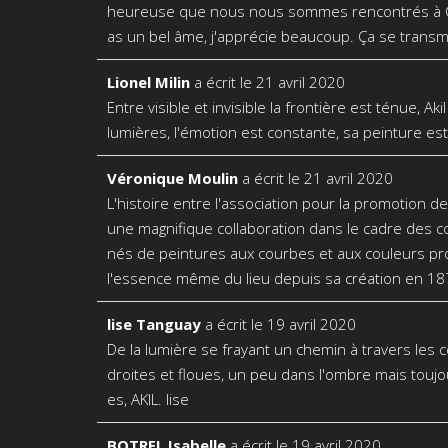
heureuse que nous nous sommes rencontrés à Cara
as un bel âme, j'apprécie beaucoup. Ça se trans
Lionel Milin
a écrit le
21 avril 2020
Entre visible et invisible la frontière est ténue, A
lumières, l'émotion est constante, sa peinture est 
Véronique Moulin
a écrit le
21 avril 2020
L'histoire entre l'association pour la promotion 
une magnifique collaboration dans le cadre des c
nés de peintures aux courbes et aux couleurs prop
l'essence même du lieu depuis sa création en 1872
lise Tanguay
a écrit le
19 avril 2020
De la lumière se frayant un chemin à travers les 
droites et floues, un peu dans l'ombre mais toujou
es, AKIL. lise
BOTREL Isabelle
a écrit le
19 avril 2020