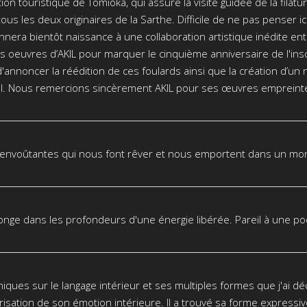
on touristique de Tomioka, qui assure la visite guidée de la filat
ous les deux originaires de la Sarthe. Difficile de ne pas penser ici 
era bientôt naissance à une collaboration artistique inédite entr
s oeuvres d’AKIL pour marquer le cinquième anniversaire de l'inscr
nnoncer la réédition de ces foulards ainsi que la création d’un
ial. Nous remercions sincèrement AKIL pour ses œuvres empreintes
t envoûtantes qui nous font rêver et nous emportent dans un mon
onge dans les profondeurs d'une énergie libérée. Pareil à une poés
phiques sur le langage intérieur et ses multiples formes que j'ai 
iorisation de son émotion intérieure. Il a trouvé sa forme express