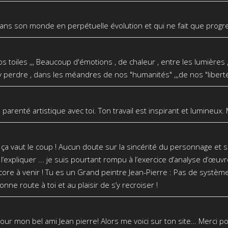
dans son monde en perpétuelle évolution et qui ne fait que progre
os toiles ,,, Beaucoup d'émotions , de chaleur , entre les lumières
'y perdre , dans les méandres de nos "humanités" ,,,de nos "libertés " 
 parenté artistique avec toi. Ton travail est inspirant et lumineux
 ça vaut le coup ! Aucun doute sur la sincérité du personnage et so
pliquer ... je suis pourtant rompu à l’exercice d’analyse d’œuvr
ore à venir ! Tu es un Grand peintre Jean-Pierre : Pas de systèm
nne route à toi et au plaisir de s’y recroiser !
ur mon bel ami Jean pierre! Alors me voici sur ton site… Merci po