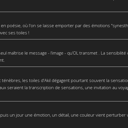
 en poésie, où l'on se laisse emporter par des émotions "synesth
ec ses toiles !
ui seul maîtrise le message - l’image - qu’OL transmet . La sensibilit
nt.
énèbres, les toiles d'Akil dégagent pourtant souvent la sensation d
aux seraient la transcription de sensations, une invitation au voya
, puis un jour une émotion, un détail, une couleur vient perturb