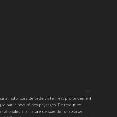
Ouvrir/Fermer
...
cette
sé à moto. Lors de cette visite, il est profondément
boîte
méta.
 que par la beauté des paysages. De retour en
rnationales à la filature de soie de Tomioka de