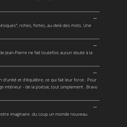
Ouvrir/Fermer
...
cette
ésiques", riches, fortes, au-delà des mots. Une
boîte
méta.
Ouvrir/Fermer
...
cette
é de Jean-Pierre ne fait toutefois aucun doute à la
boîte
méta.
Ouvrir/Fermer
...
cette
'unité et d'équilibre, ce qui fait leur force.. Pour
boîte
méta.
ge intérieur - de la poésie, tout simplement . Bravo
Ouvrir/Fermer
...
cette
er votre imaginaire .du coup un monde nouveau
boîte
méta.