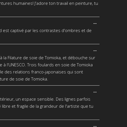
méta.
res humaines! J'adore ton travail en peinture, tu
Ouvrir/Fermer
...
cette
gard est captivé par les contrastes d'ombres et de
boîte
méta.
Ouvrir/Fermer
...
cette
à la Filature de soie de Tomioka, et débouche sur
boîte
méta.
e à l'UNESCO. Trois foulards en soie de Tomioka
le des relations franco-japonaises qui sont
ature de soie de Tomioka.
Ouvrir/Fermer
...
cette
térieur, un espace sensible. Des lignes parfois
boîte
méta.
ibre et fragile de la grandeur de l'artiste que tu
Ouvrir/Fermer
...