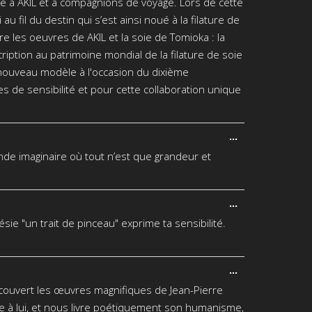
ure à AKIL et à compagnions de voyage. Lors de cette
au fil du destin qui s’est ainsi noué à la filature de
e les oeuvres de AKIL et la soie de Tomioka : la
iption au patrimoine mondial de la filature de soie
 nouveau modèle à l'occasion du dixième
 de sensibilité et pour cette collaboration unique
Ouvrir/Fermer
...
cette
de imaginaire où tout n’est que grandeur et
boîte
méta.
Ouvrir/Fermer
...
cette
ie "un trait de pinceau" exprime ta sensibilité.
boîte
méta.
Ouvrir/Fermer
...
cette
découvert les œuvres magnifiques de Jean-Pierre
boîte
méta.
ive à lui, et nous livre poétiquement son humanisme,