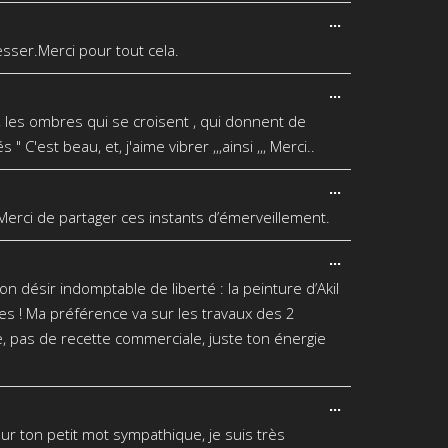
Ouvrir/Fermer
...
cette
sser.Merci pour tout cela.
boîte
méta.
Ouvrir/Fermer
...
cette
 , les ombres qui se croisent , qui donnent de
boîte
méta.
C'est beau, et, j'aime vibrer ,,,ainsi ,,, Merci..
Ouvrir/Fermer
...
cette
. Merci de partager ces instants d’émerveillement.
boîte
méta.
Ouvrir/Fermer
...
cette
n désir indomptable de liberté : la peinture d’Akil
boîte
méta.
es ! Ma préférence va sur les travaux des 2
e, pas de recette commerciale, juste ton énergie
Ouvrir/Fermer
...
cette
ur ton petit mot sympathique, je suis très
boîte