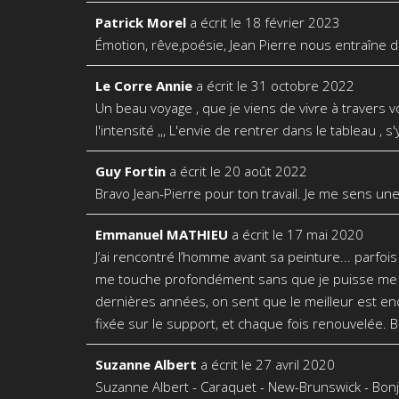
Patrick Morel
a écrit le
18 février 2023
Émotion, rêve,poésie, Jean Pierre nous entraîne 
Le Corre Annie
a écrit le
31 octobre 2022
Un beau voyage , que je viens de vivre à travers v
l'intensité ,,, L'envie de rentrer dans le tableau , s
Guy Fortin
a écrit le
20 août 2022
Bravo Jean-Pierre pour ton travail. Je me sens une
Emmanuel MATHIEU
a écrit le
17 mai 2020
J’ai rencontré l’homme avant sa peinture... parfois
me touche profondément sans que je puisse me l’ex
dernières années, on sent que le meilleur est enc
fixée sur le support, et chaque fois renouvelée. Bo
Suzanne Albert
a écrit le
27 avril 2020
Suzanne Albert - Caraquet - New-Brunswick - Bonjo