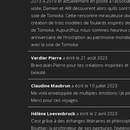
2013 à 2019 et actuellement en poste à l'associati
visite, Damien et AKIl découvrent alors qu’ils sont t
soie de Tomioka. Cette rencontre miraculeuse donn
création de trois modèles de foulards inspirés de
de Tomioka. Aujourd’hui, nous sommes heureux d'a
anniversaire de l'inscription au patrimoine mond
avec la soie de Tomioka.
Verdier Pierre
a écrit le
21 août 2023
Bravo Jean-Pierre pour tes créations inspirées e
beauté.
Claudine Maubrun
a écrit le
10 juillet 2023
Me voilà enveloppée de multiples émotions ! Je pl
Merci pour ces voyages.
Hélène Loevenbruck
a écrit le
2 avril 2023
C'est grâce à des échanges littéraires et philoso
Bouttier, la profondeur de ses peintures, l'extér