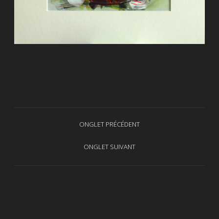
Navigation
ONGLET PRÉCÉDENT
Onglet
de
précédent
ONGLET SUIVANT
Projets
commentaire
similaires