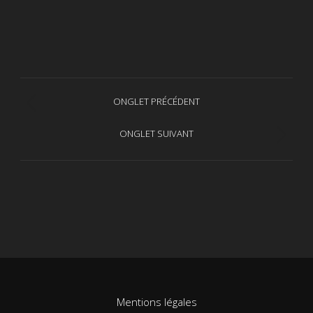
Navigation
ONGLET PRÉCÉDENT
Onglet
de
précédent
ONGLET SUIVANT
Projets
commentaire
similaires
Mentions légales