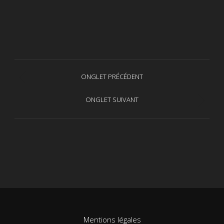
Navigation
ONGLET PRÉCÉDENT
Onglet
de
précédent
ONGLET SUIVANT
Projets
commentaire
similaires
Mentions légales