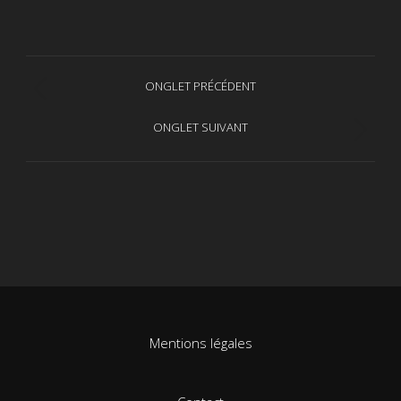
Navigation
ONGLET PRÉCÉDENT
Onglet
de
précédent
ONGLET SUIVANT
Projets
commentaire
similaires
Mentions légales