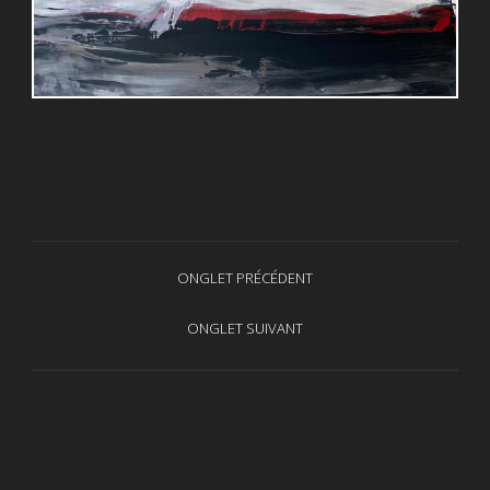
Navigation
ONGLET PRÉCÉDENT
Onglet
de
précédent
ONGLET SUIVANT
Projets
commentaire
similaires