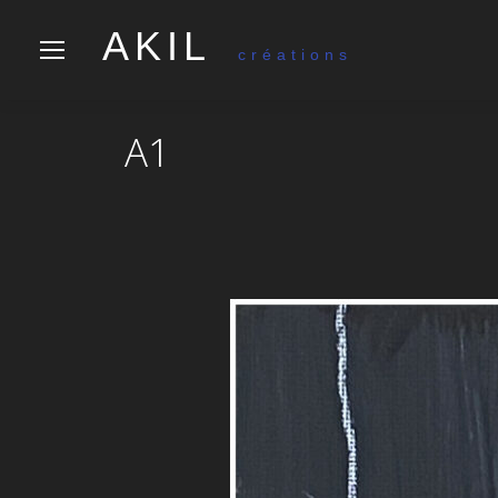
AKIL
créations
A1