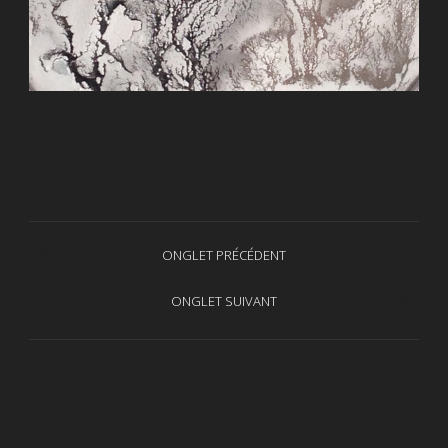
Navigation
ONGLET PRÉCÉDENT
Onglet
de
précédent
ONGLET SUIVANT
Projets
commentaire
similaires