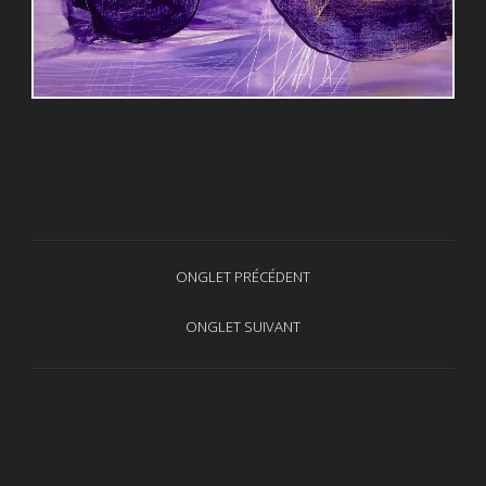
Navigation
ONGLET PRÉCÉDENT
Onglet
de
précédent
ONGLET SUIVANT
Projets
commentaire
similaires