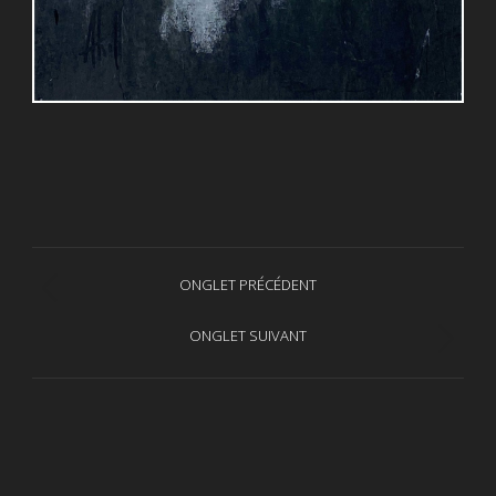
Navigation
ONGLET PRÉCÉDENT
Onglet
de
précédent
ONGLET SUIVANT
Projets
commentaire
similaires