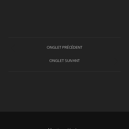
Navigation
ONGLET PRÉCÉDENT
Onglet
de
précédent
ONGLET SUIVANT
Projets
commentaire
similaires