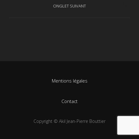
de
précédent
ONGLET SUIVANT
Projets
commentaire
similaires
Mentions légales
Contact
Copyright © Akil Jean-Pierre Bouttier