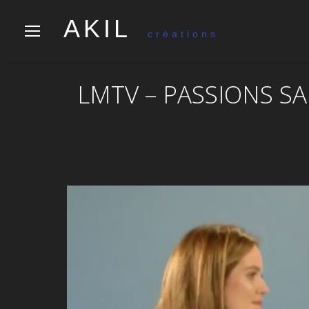
AKIL
créations
LMTV – PASSIONS S