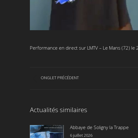
Performance en direct sur LMTV – Le Mans (72) l
Navigation
ONGLET PRÉCÉDENT
Onglet
de
précédent
commentaire
Actualités similaires
Abbaye de Soligny la Trappe
6 juillet 2026