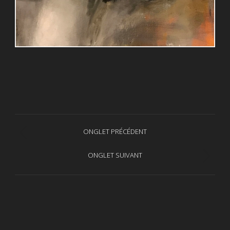
Navigation
ONGLET PRÉCÉDENT
Onglet
de
précédent
ONGLET SUIVANT
Projets
commentaire
similaires