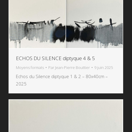
ECHOS DU SILENCE diptyque 4 & 5
Moyens formats
Par
Jean-Pierre Bouttier
9 juin 2025
Echos du Silence diptyque 1 & 2 – 80x40cm –
2025