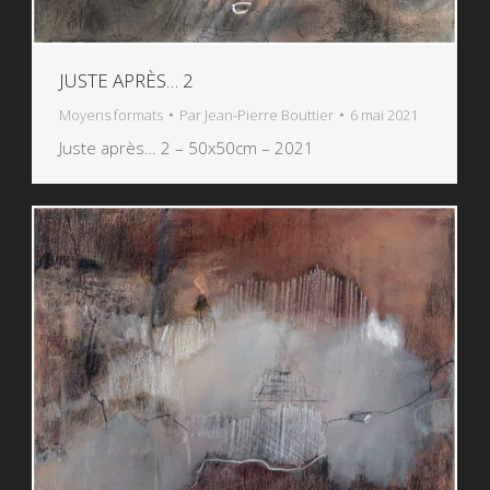
JUSTE APRÈS… 2
Moyens formats
Par
Jean-Pierre Bouttier
6 mai 2021
Juste après… 2 – 50x50cm – 2021