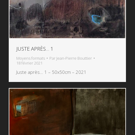
JUSTE APRÈS… 1
Moyens formats
Par
Jean-Pierre Bouttier
18 février 2021
Juste après… 1 – 50x50cm – 2021