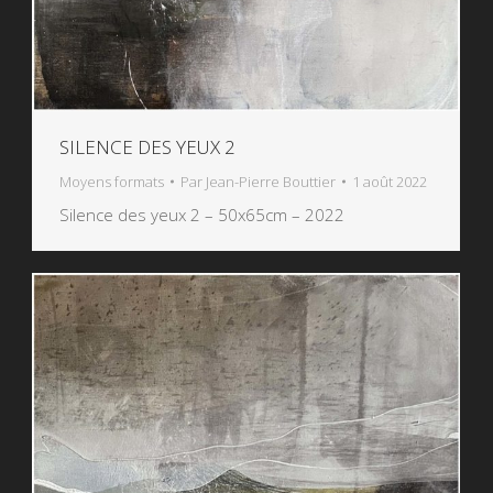
SILENCE DES YEUX 2
Moyens formats
Par
Jean-Pierre Bouttier
1 août 2022
Silence des yeux 2 – 50x65cm – 2022