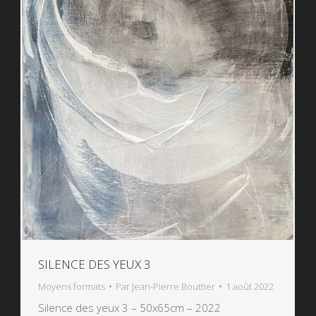
SILENCE DES YEUX 3
Moyens formats
Par
Jean-Pierre Bouttier
1 août 2022
Silence des yeux 3 – 50x65cm – 2022