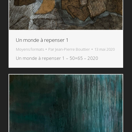
Un monde à repenser 1
Moyens formats
Par
Jean-Pierre Bouttier
13 mai 2020
Un monde à repenser 1 – 50×65 – 2020