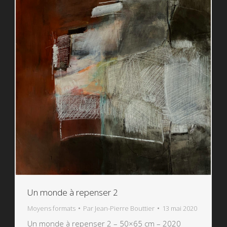
Un monde à repenser 2
Moyens formats
Par
Jean-Pierre Bouttier
13 mai 2020
Un monde à repenser 2 – 50×65 cm – 2020