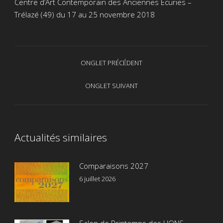
Centre d’Art Contemporain des Anciennes Écuries –
Trélazé (49) du 17 au 25 novembre 2018
Navigation
ONGLET PRÉCÉDENT
Onglet
de
précédent
ONGLET SUIVANT
Onglet
commentaire
suivant
Actualités similaires
Comparaisons 2027
6 juillet 2026