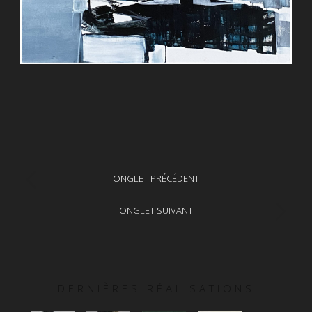
Navigation
ONGLET PRÉCÉDENT
Onglet
de
précédent
ONGLET SUIVANT
Projets
commentaire
similaires
DERNIÈRES RÉALISATIONS