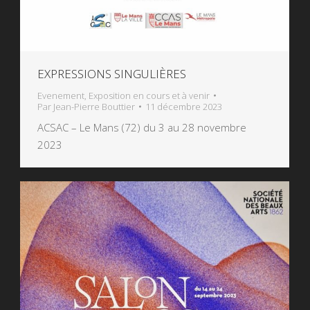
EXPRESSIONS SINGULIÈRES
Evenement
,
Exposition en cours et à venir
Par
Jean-Pierre Bouttier
11 décembre 2023
ACSAC – Le Mans (72) du 3 au 28 novembre
2023