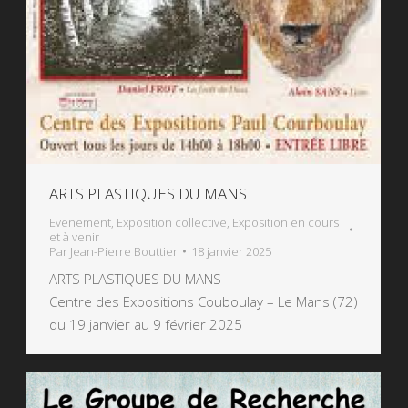
ARTS PLASTIQUES DU MANS
Evenement
,
Exposition collective
,
Exposition en cours
et à venir
Par
Jean-Pierre Bouttier
18 janvier 2025
ARTS PLASTIQUES DU MANS
Centre des Expositions Couboulay – Le Mans (72)
du 19 janvier au 9 février 2025