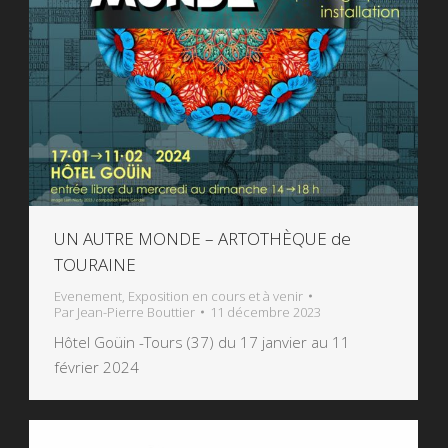
UN AUTRE MONDE – ARTOTHÈQUE de
TOURAINE
Evenement
,
Exposition en cours et à venir
Par
Jean-Pierre Bouttier
11 décembre 2023
Hôtel Goüin -Tours (37) du 17 janvier au 11
février 2024