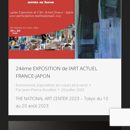
24ème EXPOSITION de l’ART ACTUEL
FRANCE-JAPON
Evenement
,
Exposition en cours et à venir
Par
Jean-Pierre Bouttier
29 juillet 2023
THE NATIONAL ART CENTER 2023 – Tokyo du 10
au 20 août 2023