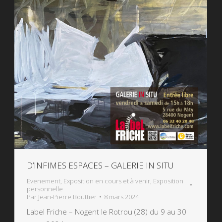
D’INFIMES ESPACES – GALERIE IN SITU
Evenement
,
Exposition en cours et à venir
,
Exposition
personnelle
Par
Jean-Pierre Bouttier
8 mars 2024
Label Friche – Nogent le Rotrou (28) du 9 au 30