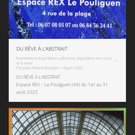
DU RÊVE À L’ABSTRAIT
Evenement
,
Exposition collective
,
Exposition en cours
et à venir
Par
Jean-Pierre Bouttier
8 juin 2025
DU RÊVE À L’ABSTRAIT
Espace REX – Le Pouliguen (44) du 1er au 31
août 2025