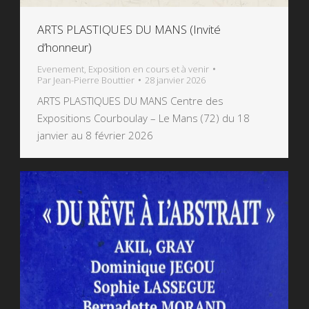
ARTS PLASTIQUES DU MANS (Invité
d’honneur)
Evenement
,
Exposition en cours et à venir
Par
Jean-Pierre Bouttier
28 janvier 2026
ARTS PLASTIQUES DU MANS Centre des
Expositions Courboulay – Le Mans (72) du 18
janvier au 8 février 2026