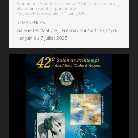
Evenement
,
Exposition collective
,
Exposition en cours
et à venir
,
Exposition personnelle
Par
Jean-Pierre Bouttier
1 juin 2024
RÉMANENCES
Galerie L’ArtMature – Fresnay sur Sarthe (72) du
1er juin au 7 juillet 2025