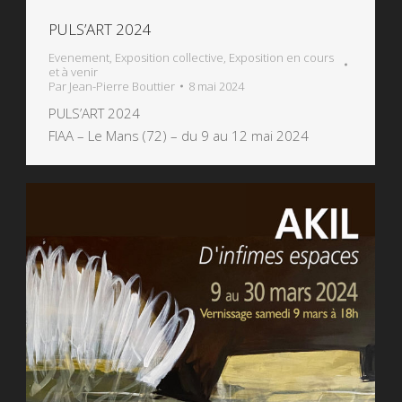
PULS’ART 2024
Evenement
,
Exposition collective
,
Exposition en cours
et à venir
Par
Jean-Pierre Bouttier
8 mai 2024
PULS’ART 2024
FIAA – Le Mans (72) – du 9 au 12 mai 2024