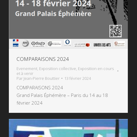
COMPARAISONS 2024
Evenement
,
Exposition collective
,
Exposition en cours
et à venir
Par
Jean-Pierre Bouttier
13 février 2024
COMPARAISONS 2024
Grand Palais Éphémère – Paris du 14 au 18
février 2024