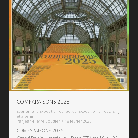
COMPARAISONS 2025
Evenement
,
Exposition collective
,
Exposition en cours
et à venir
Par
Jean-Pierre Bouttier
18 février 2025
COMPARAISONS 2025