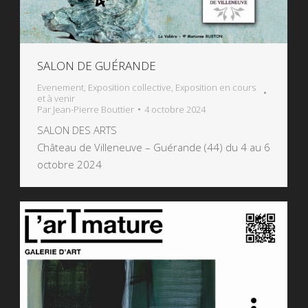
SALON DE GUÉRANDE
Evenement
,
Exposition collective
,
Exposition en cours
et à venir
Par
Jean-Pierre Bouttier
4 octobre 2024
SALON DES ARTS
Château de Villeneuve – Guérande (44) du 4 au 6
octobre 2024