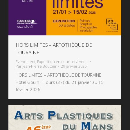
HORS LIMITES – ARTOTHÈQUE DE
TOURAINE
Evenement
,
Exposition en cours et à venir
Par
Jean-Pierre Bouttier
29 janvier 2026
HORS LIMITES – ARTOTHÈQUE DE TOURAINE
Hôtel Goüin – Tours (37) du 21 janvier au 15
février 2026