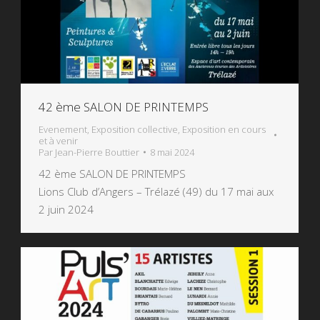
42 ème SALON DE PRINTEMPS
Evenement
,
Exposition collective
,
Exposition en cours
et à venir
Par
Jean-Pierre Bouttier
8 mai 2024
42 ème SALON DE PRINTEMPS
Lions Club d’Angers – Trélazé (49) du 17 mai aux
2 juin 2024