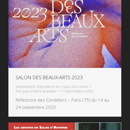
SALON DES BEAUX-ARTS 2023
Evenement
,
Exposition en cours et à venir
Par
Jean-Pierre Bouttier
11 décembre 2023
Réfectoire des Cordeliers – Paris (75) du 14 au
24 septembre 2023