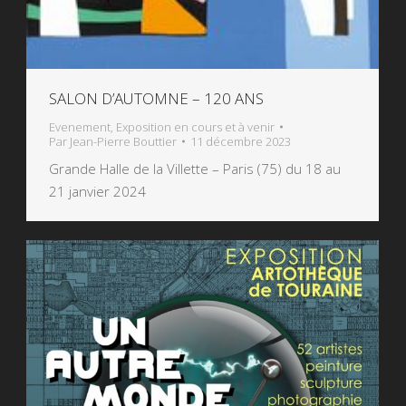
SALON D’AUTOMNE – 120 ANS
Evenement
,
Exposition en cours et à venir
Par
Jean-Pierre Bouttier
11 décembre 2023
Grande Halle de la Villette – Paris (75) du 18 au
21 janvier 2024