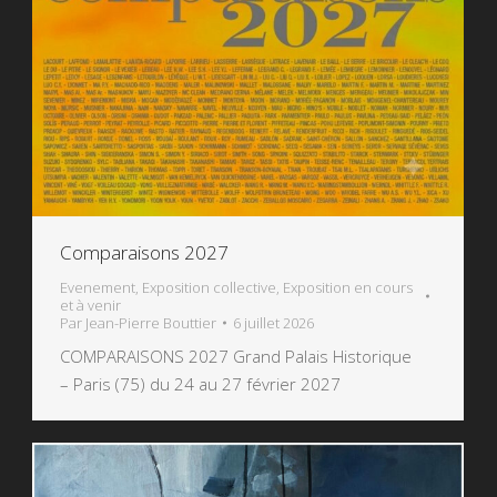
Comparaisons 2027
Evenement
,
Exposition collective
,
Exposition en cours
et à venir
Par
Jean-Pierre Bouttier
6 juillet 2026
COMPARAISONS 2027 Grand Palais Historique
– Paris (75) du 24 au 27 février 2027